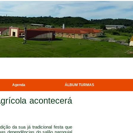
lvimento além da sala de aula”
Agenda
ÁLBUM TURMAS
Agrícola acontecerá
ição da sua já tradicional festa que
nas dependências do salão paroquial