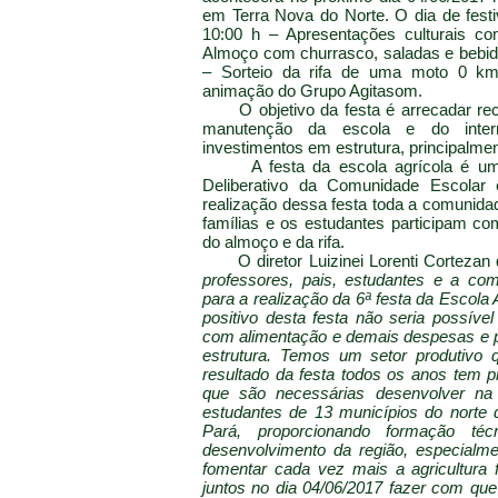
em Terra Nova do Norte. O dia de festi
10:00 h – Apresentações culturais co
Almoço com churrasco, saladas e bebida
– Sorteio da rifa de uma moto 0 k
animação do Grupo Agitasom.
O objetivo da festa é arrecadar rec
manutenção da escola e do inter
investimentos em estrutura, principalmen
A festa da escola agrícola é uma
Deliberativo da Comunidade Escolar
realização dessa festa toda a comunida
famílias e os estudantes participam c
do almoço e da rifa.
O diretor Luizinei Lorenti Cortezan
professores, pais, estudantes e a co
para a realização da 6ª festa da Escola
positivo desta festa não seria possíve
com alimentação e demais despesas e p
estrutura. Temos um setor produtivo 
resultado da festa todos os anos tem p
que são necessárias desenvolver na 
estudantes de 13 municípios do norte
Pará, proporcionando formação téc
desenvolvimento da região, especialm
fomentar cada vez mais a agricultura 
juntos no dia 04/06/2017 fazer com que