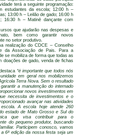
vidade terá a seguinte programação:
m estudantes da escola; 12:00 h –
s; 13:00 h – Leilão de gado; 16:00 h
m; 16:30 h – Matinê dançante com
ursos que ajudarão nas despesas e
nato, bem como garantir novos
te no setor produtivo.
 realização do CDCE – Conselho
 e da Associação de Pais. Para a
de se mobiliza de forma que todas as
om doações de gado, venda de fichas
 destaca
“é importante que todos nós
munidade em geral nos mobilizemos
 Agrícola Terra Nova. Sem o resultado
l garantir a manutenção do internado
roporcionar novos investimentos em
que necessita de investimentos e o
roporcionado avançar nas atividades
escola. A escola hoje atende 260
 do estado de Mato Grosso e Sul do
nica que visa contribuir para o
ente do pequeno produtor, buscando
familiar. Participem conosco, vamos
 a 6ª edição da nossa festa seja um