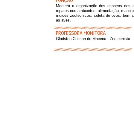
FUNÇÃO
Manterá a organização dos espaços dos 
reparos nos ambientes, alimentação, manejo
índices zootécnicos, coleta de ovos, bem c
as aves.
//////////////////////////////////////////////////////////////////////////////////////
PROFESSORA MONITORA
Gladston Colman de Macena - Zootecnista
//////////////////////////////////////////////////////////////////////////////////////