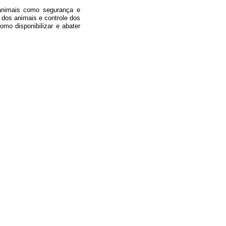
animais como segurança e
 dos animais e controle dos
omo disponibilizar e abater
Contate-nos: (66) 99928 - 1727 /
escolaagricolaterranova@gmail.com
/ Estrada Rural,
Terra Nova do Norte - Mato Grosso - 78.505-000