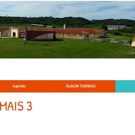
lvimento além da sala de aula”
Agenda
ÁLBUM TURMAS
MAIS 3